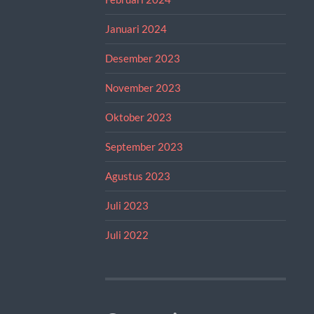
Januari 2024
Desember 2023
November 2023
Oktober 2023
September 2023
Agustus 2023
Juli 2023
Juli 2022