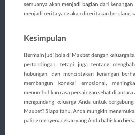
semuanya akan menjadi bagian dari kenangan 
menjadi cerita yang akan diceritakan berulang k
Kesimpulan
Bermain judi bola di Maxbet dengan keluarga b
pertandingan, tetapi juga tentang mengha
hubungan, dan menciptakan kenangan berha
membangun koneksi emosional, meningka
menumbuhkan rasa persaingan sehat di antara a
mengundang keluarga Anda untuk bergabung 
Maxbet? Siapa tahu, Anda mungkin menemukan
paling menyenangkan yang Anda habiskan bers