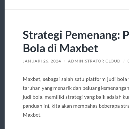
Strategi Pemenang: 
Bola di Maxbet
JANUARI 26, 2024
/
ADMINISTRATOR CLOUD
/
Maxbet, sebagai salah satu platform judi bo
taruhan yang menarik dan peluang kemenangan 
judi bola, memiliki strategi yang baik adalah
panduan ini, kita akan membahas beberapa str
Maxbet.