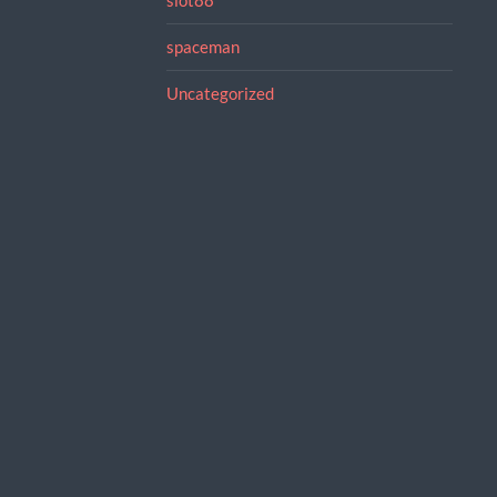
spaceman
Uncategorized