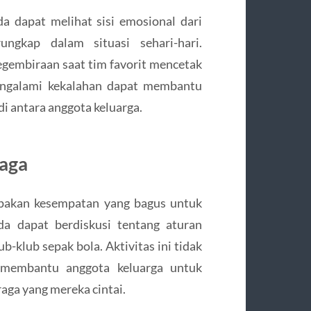
a dapat melihat sisi emosional dari
ngkap dalam situasi sehari-hari.
gembiraan saat tim favorit mencetak
engalami kekalahan dapat membantu
i antara anggota keluarga.
raga
upakan kesempatan yang bagus untuk
da dapat berdiskusi tentang aturan
b-klub sepak bola. Aktivitas ini tidak
, membantu anggota keluarga untuk
ga yang mereka cintai.