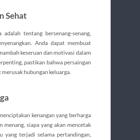
n Sehat
a adalah tentang bersenang-senang,
 menyenangkan. Anda dapat membuat
menambah keseruan dan motivasi dalam
erpenting, pastikan bahwa persaingan
ak merusak hubungan keluarga.
rga
 menciptakan kenangan yang berharga
an menang, siapa yang akan mencetak
 yang terjadi selama pertandingan,