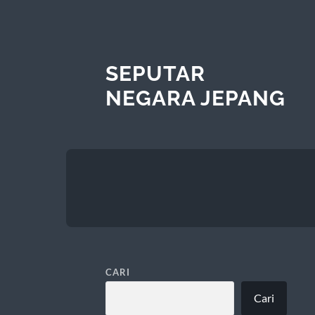
SEPUTAR
NEGARA JEPANG
CARI
Cari