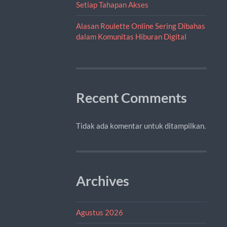
Setiap Tahapan Akses
Alasan Roulette Online Sering Dibahas
dalam Komunitas Hiburan Digital
Recent Comments
Tidak ada komentar untuk ditampilkan.
Archives
Agustus 2026