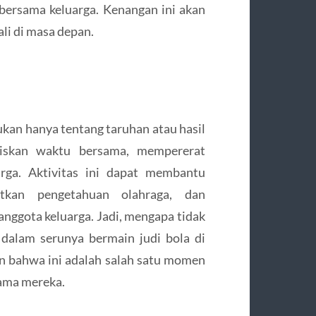
bersama keluarga. Kenangan ini akan
ali di masa depan.
ukan hanya tentang taruhan atau hasil
biskan waktu bersama, mempererat
rga. Aktivitas ini dapat membantu
tkan pengetahuan olahraga, dan
nggota keluarga. Jadi, mengapa tidak
dalam serunya bermain judi bola di
 bahwa ini adalah salah satu momen
ama mereka.