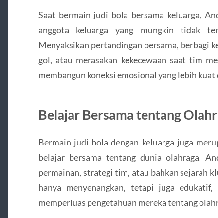
Saat bermain judi bola bersama keluarga, And
anggota keluarga yang mungkin tidak teru
Menyaksikan pertandingan bersama, berbagi ke
gol, atau merasakan kekecewaan saat tim m
membangun koneksi emosional yang lebih kuat d
Belajar Bersama tentang Olah
Bermain judi bola dengan keluarga juga mer
belajar bersama tentang dunia olahraga. An
permainan, strategi tim, atau bahkan sejarah klu
hanya menyenangkan, tetapi juga edukatif
memperluas pengetahuan mereka tentang olahra