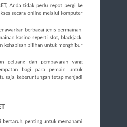
T, Anda tidak perlu repot pergi ke
akses secara online melalui komputer
nawarkan berbagai jenis permainan,
ainan kasino seperti slot, blackjack,
kan kehabisan pilihan untuk menghibur
an peluang dan pembayaran yang
sempatan bagi para pemain untuk
u saja, keberuntungan tetap menjadi
ET
i bertaruh, penting untuk memahami