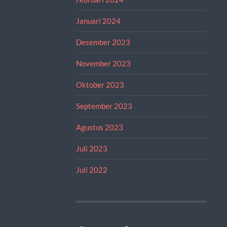
Januari 2024
Desember 2023
November 2023
Oktober 2023
September 2023
Agustus 2023
Juli 2023
Juli 2022