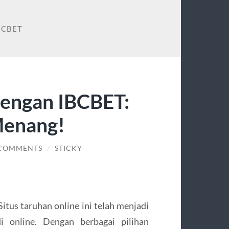
BCBET
dengan IBCBET:
Menang!
 COMMENTS
/
STICKY
us taruhan online ini telah menjadi
i online. Dengan berbagai pilihan