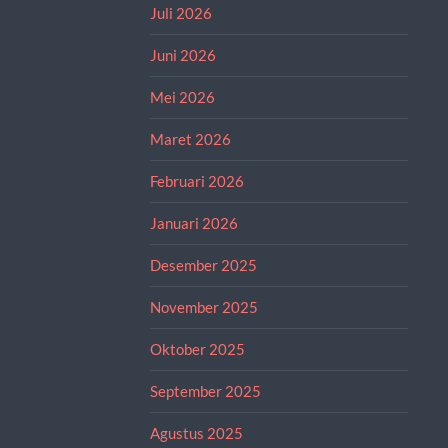
Juli 2026
Juni 2026
Mei 2026
Maret 2026
Februari 2026
Januari 2026
Desember 2025
November 2025
Oktober 2025
September 2025
Agustus 2025