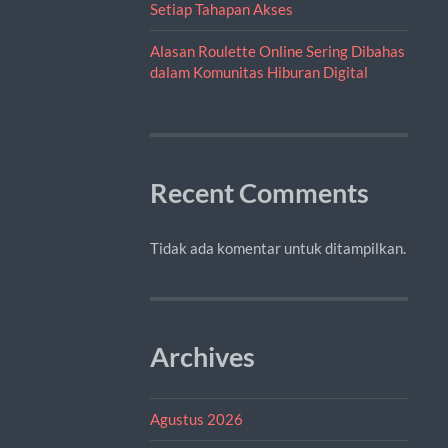
Setiap Tahapan Akses
Alasan Roulette Online Sering Dibahas
dalam Komunitas Hiburan Digital
Recent Comments
Tidak ada komentar untuk ditampilkan.
Archives
Agustus 2026