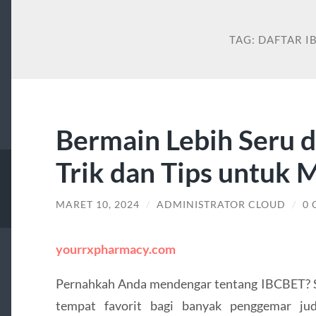
TAG:
DAFTAR I
Bermain Lebih Seru 
Trik dan Tips untuk 
MARET 10, 2024
/
ADMINISTRATOR CLOUD
/
0
yourrxpharmacy.com
Pernahkah Anda mendengar tentang IBCBET? Sit
tempat favorit bagi banyak penggemar jud