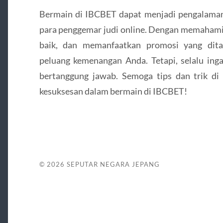
Bermain di IBCBET dapat menjadi pengalama
para penggemar judi online. Dengan memahami
baik, dan memanfaatkan promosi yang dit
peluang kemenangan Anda. Tetapi, selalu inga
bertanggung jawab. Semoga tips dan trik d
kesuksesan dalam bermain di IBCBET!
© 2026
SEPUTAR NEGARA JEPANG