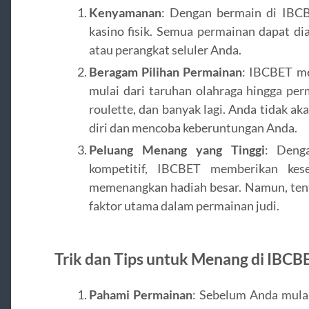
Kenyamanan
: Dengan bermain di IBCBE
kasino fisik. Semua permainan dapat di
atau perangkat seluler Anda.
Beragam Pilihan Permainan
: IBCBET me
mulai dari taruhan olahraga hingga perm
roulette, dan banyak lagi. Anda tidak a
diri dan mencoba keberuntungan Anda.
Peluang Menang yang Tinggi
: Deng
kompetitif, IBCBET memberikan ke
memenangkan hadiah besar. Namun, tent
faktor utama dalam permainan judi.
Trik dan Tips untuk Menang di IBCB
Pahami Permainan
: Sebelum Anda mula