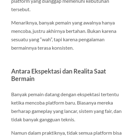
platform yang dianggap memenuhi kebutuhan
tersebut.
Menariknya, banyak pemain yang awalnya hanya
mencoba, justru akhirnya bertahan. Bukan karena
sesuatu yang “wah”, tapi karena pengalaman
bermainnya terasa konsisten.
Antara Ekspektasi dan Realita Saat
Bermain
Banyak pemain datang dengan ekspektasi tertentu
ketika mencoba platform baru. Biasanya mereka
berharap gameplay yang lancar, sistem yang fair, dan
tidak banyak gangguan teknis.
Namun dalam praktiknya, tidak semua platform bisa