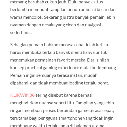
memang berubah cukup jauh. Dulu banyak situs
berlomba membuat tampilan penuh animasi besar dan
warna mencolok. Sekarang justru banyak pemain lebih
nyaman dengan desain yang clean dan navigasi
sederhana.
Sebagian pemain bahkan merasa cepat lelah ketika
harus membuka terlalu banyak menu hanya untuk
menemukan permainan favorit mereka. Dari sinilah
konsep practical gaming experience mulai berkembang.
Pemain ingin semuanya terasa instan, mudah
dipahami, dan tidak membuat loading terlalu berat.
KLIKWIN88
sering disebut karena berhasil
menghadirkan nuansa seperti itu. Tampilan yang lebih
ringan membuat proses berpindah game terasa cepat,
terutama bagi pengguna smartphone yang tidak ingin
membuang waktu terlalu lama di halaman utama.