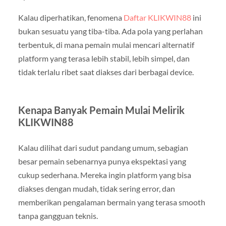
Kalau diperhatikan, fenomena
Daftar KLIKWIN88
ini
bukan sesuatu yang tiba-tiba. Ada pola yang perlahan
terbentuk, di mana pemain mulai mencari alternatif
platform yang terasa lebih stabil, lebih simpel, dan
tidak terlalu ribet saat diakses dari berbagai device.
Kenapa Banyak Pemain Mulai Melirik
KLIKWIN88
Kalau dilihat dari sudut pandang umum, sebagian
besar pemain sebenarnya punya ekspektasi yang
cukup sederhana. Mereka ingin platform yang bisa
diakses dengan mudah, tidak sering error, dan
memberikan pengalaman bermain yang terasa smooth
tanpa gangguan teknis.