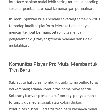
interface bahkan mulai lebih sering muncul dibanding
sekadar pembahasan soal kemenangan permainan.
Ini menunjukkan kalau pemain sekarang semakin kritis
terhadap kualitas platform. Mereka tidak hanya
mencari tempat bermain, tetapi juga mencari
pengalaman digital yang terasa nyaman dan tidak
melelahkan.
Komunitas Player Pro Mulai Membentuk
Tren Baru
Salah satu hal yang membuat dunia game online terus
berkembang adalah komunitas pemainnya sendiri.
Sekarang banyak pemain aktif berbagi pengalaman di
forum, grup media sosial, atau kolom diskusi
komunitas digital. Dari situ, tren baru biasanya mulai