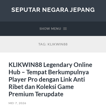
SEPUTAR NEGARA JEPANG
SHOW MENU
TAG:
KLIKWIN88
KLIKWIN88 Legendary Online
Hub – Tempat Berkumpulnya
Player Pro dengan Link Anti
Ribet dan Koleksi Game
Premium Terupdate
MEI 7, 2026