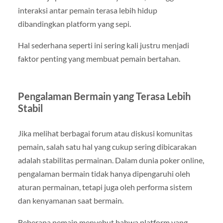
interaksi antar pemain terasa lebih hidup
dibandingkan platform yang sepi.
Hal sederhana seperti ini sering kali justru menjadi
faktor penting yang membuat pemain bertahan.
Pengalaman Bermain yang Terasa Lebih
Stabil
Jika melihat berbagai forum atau diskusi komunitas
pemain, salah satu hal yang cukup sering dibicarakan
adalah stabilitas permainan. Dalam dunia poker online,
pengalaman bermain tidak hanya dipengaruhi oleh
aturan permainan, tetapi juga oleh performa sistem
dan kenyamanan saat bermain.
Beberapa pemain menyebut bahwa platform yang