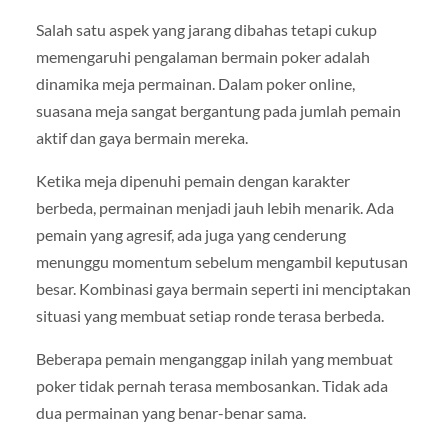
Salah satu aspek yang jarang dibahas tetapi cukup
memengaruhi pengalaman bermain poker adalah
dinamika meja permainan. Dalam poker online,
suasana meja sangat bergantung pada jumlah pemain
aktif dan gaya bermain mereka.
Ketika meja dipenuhi pemain dengan karakter
berbeda, permainan menjadi jauh lebih menarik. Ada
pemain yang agresif, ada juga yang cenderung
menunggu momentum sebelum mengambil keputusan
besar. Kombinasi gaya bermain seperti ini menciptakan
situasi yang membuat setiap ronde terasa berbeda.
Beberapa pemain menganggap inilah yang membuat
poker tidak pernah terasa membosankan. Tidak ada
dua permainan yang benar-benar sama.