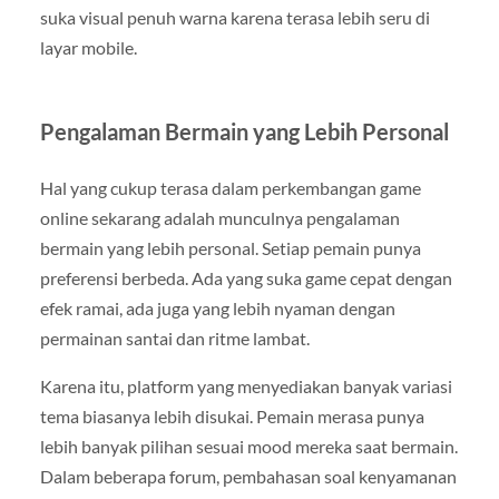
suka visual penuh warna karena terasa lebih seru di
layar mobile.
Pengalaman Bermain yang Lebih Personal
Hal yang cukup terasa dalam perkembangan game
online sekarang adalah munculnya pengalaman
bermain yang lebih personal. Setiap pemain punya
preferensi berbeda. Ada yang suka game cepat dengan
efek ramai, ada juga yang lebih nyaman dengan
permainan santai dan ritme lambat.
Karena itu, platform yang menyediakan banyak variasi
tema biasanya lebih disukai. Pemain merasa punya
lebih banyak pilihan sesuai mood mereka saat bermain.
Dalam beberapa forum, pembahasan soal kenyamanan