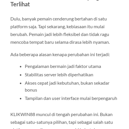
Terlihat
Dulu, banyak pemain cenderung bertahan di satu
platform saja. Tapi sekarang, kebiasaan itu mulai
berubah. Pemain jadi lebih fleksibel dan tidak ragu
mencoba tempat baru selama dirasa lebih nyaman.
Ada beberapa alasan kenapa perubahan ini terjadi:
Pengalaman bermain jadi faktor utama
Stabilitas server lebih diperhatikan
Akses cepat jadi kebutuhan, bukan sekadar
bonus
Tampilan dan user interface mulai berpengaruh
KLIKWIN88 muncul di tengah perubahan ini. Bukan
sebagai satu-satunya pilihan, tapi sebagai salah satu