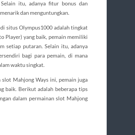
elain itu, adanya fitur bonus dan
n menarik dan menguntungkan.
 di situs Olympus1000 adalah tingkat
o Player) yang baik, pemain memiliki
 setiap putaran. Selain itu, adanya
tersendiri bagi para pemain, di mana
lam waktu singkat.
slot Mahjong Ways ini, pemain juga
ng baik. Berikut adalah beberapa tips
ngan dalam permainan slot Mahjong