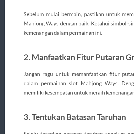
Sebelum mulai bermain, pastikan untuk mem
Mahjong Ways dengan baik. Ketahui simbol-si
kemenangan dalam permainan ini.
2. Manfaatkan Fitur Putaran Gr
Jangan ragu untuk memanfaatkan fitur putar
dalam permainan slot Mahjong Ways. Denga
memiliki kesempatan untuk meraih kemenangan
3. Tentukan Batasan Taruhan
Selalu tetapkan batasan taruhan sebelum ber