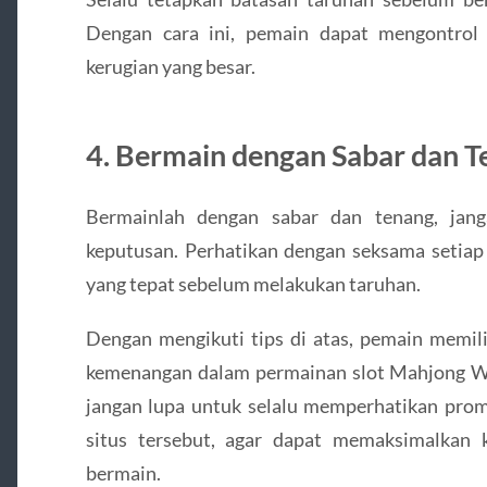
Dengan cara ini, pemain dapat mengontrol
kerugian yang besar.
4. Bermain dengan Sabar dan 
Bermainlah dengan sabar dan tenang, jan
keputusan. Perhatikan dengan seksama setiap
yang tepat sebelum melakukan taruhan.
Dengan mengikuti tips di atas, pemain memili
kemenangan dalam permainan slot Mahjong Wa
jangan lupa untuk selalu memperhatikan prom
situs tersebut, agar dapat memaksimalkan
bermain.