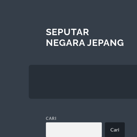
SEPUTAR
NEGARA JEPANG
CARI
Cari