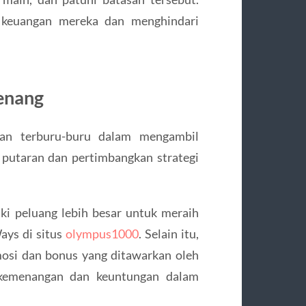
 keuangan mereka dan menghindari
Tenang
gan terburu-buru dalam mengambil
 putaran dan pertimbangkan strategi
ki peluang lebih besar untuk meraih
ys di situs
olympus1000
. Selain itu,
osi dan bonus yang ditawarkan oleh
 kemenangan dan keuntungan dalam