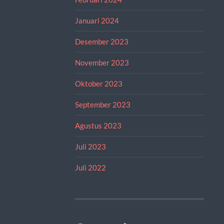
Januari 2024
Desember 2023
November 2023
Oktober 2023
September 2023
Agustus 2023
Juli 2023
Juli 2022