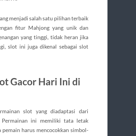
g menjadi salah satu pilihan terbaik
Dengan fitur Mahjong yang unik dan
angan yang tinggi, tidak heran jika
, slot ini juga dikenal sebagai slot
t Gacor Hari Ini di
mainan slot yang diadaptasi dari
 Permainan ini memiliki tata letak
na pemain harus mencocokkan simbol-