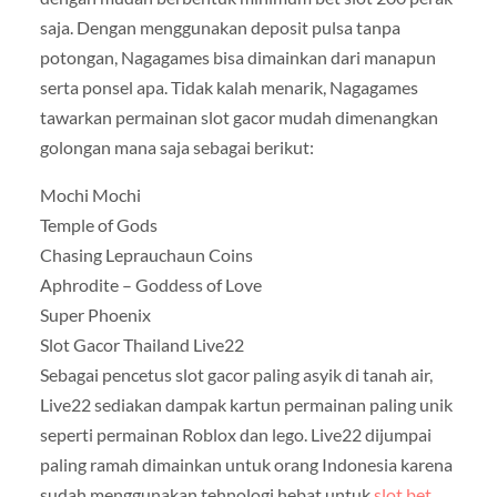
saja. Dengan menggunakan deposit pulsa tanpa
potongan, Nagagames bisa dimainkan dari manapun
serta ponsel apa. Tidak kalah menarik, Nagagames
tawarkan permainan slot gacor mudah dimenangkan
golongan mana saja sebagai berikut:
Mochi Mochi
Temple of Gods
Chasing Leprauchaun Coins
Aphrodite – Goddess of Love
Super Phoenix
Slot Gacor Thailand Live22
Sebagai pencetus slot gacor paling asyik di tanah air,
Live22 sediakan dampak kartun permainan paling unik
seperti permainan Roblox dan lego. Live22 dijumpai
paling ramah dimainkan untuk orang Indonesia karena
sudah menggunakan tehnologi hebat untuk
slot bet